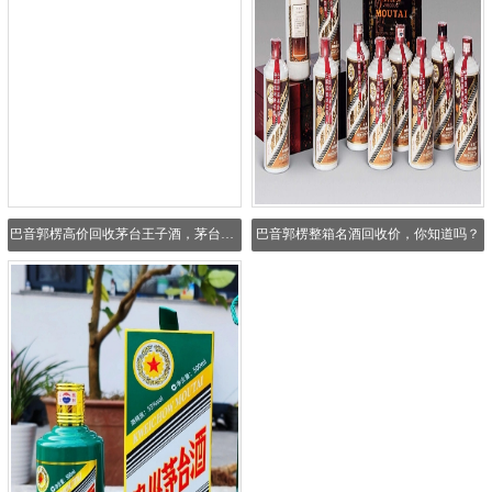
巴音郭楞高价回收茅台王子酒，茅台王子酒回收
巴音郭楞整箱名酒回收价，你知道吗？