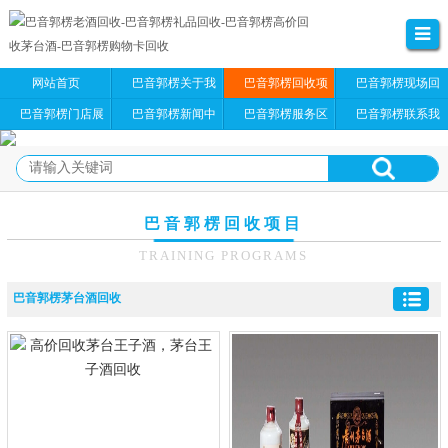
网站首页
巴音郭楞关于我
巴音郭楞回收项
巴音郭楞现场回
们
目
收
巴音郭楞门店展
巴音郭楞新闻中
巴音郭楞服务区
巴音郭楞联系我
示
心
域
们
巴音郭楞回收项目
TRAINING PROGRAMS
巴音郭楞茅台酒回收